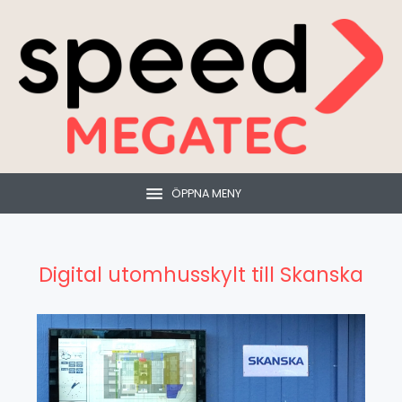
ÖPPNA MENY
Digital utomhusskylt till Skanska